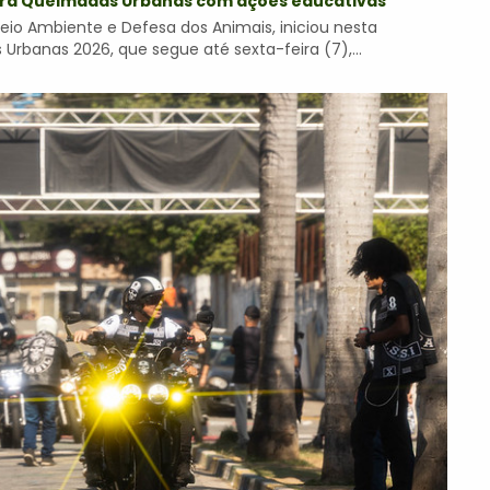
ntra Queimadas Urbanas com ações educativas
Meio Ambiente e Defesa dos Animais, iniciou nesta
banas 2026, que segue até sexta-feira (7),...