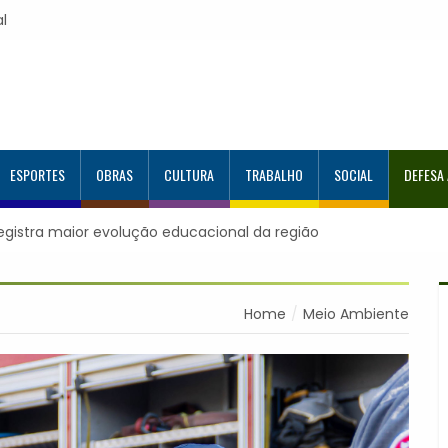
al
ESPORTES
OBRAS
CULTURA
TRABALHO
SOCIAL
DEFESA
o Programa Aluno Tutor em Tecnologia Google e alcança 944 a
Home
Meio Ambiente