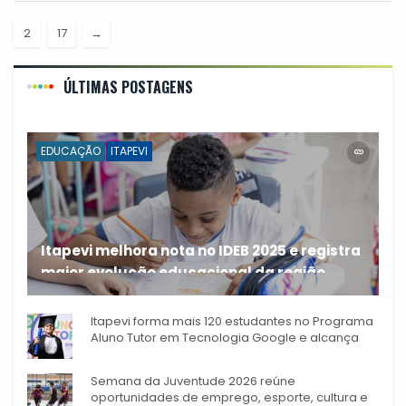
2
17
→
ÚLTIMAS POSTAGENS
EDUCAÇÃO
ITAPEVI
Itapevi melhora nota no IDEB 2025 e registra
maior evolução educacional da região
A rede municipal de ensino
Itapevi forma mais 120 estudantes no Programa
Aluno Tutor em Tecnologia Google e alcança
944 alunos capacitados
Semana da Juventude 2026 reúne
oportunidades de emprego, esporte, cultura e