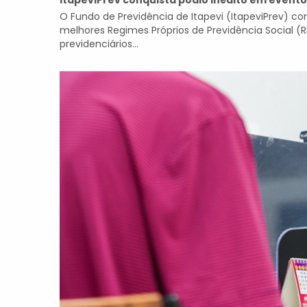
ItapeviPrev conquista pódio inédito em evento
O Fundo de Previdência de Itapevi (ItapeviPrev) c
melhores Regimes Próprios de Previdência Social (RP
previdenciários...