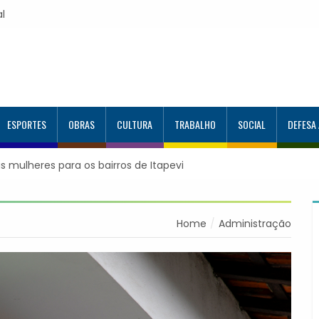
al
ESPORTES
OBRAS
CULTURA
TRABALHO
SOCIAL
DEFESA
irmação de consultas e exames por WhatsApp
Home
Administração