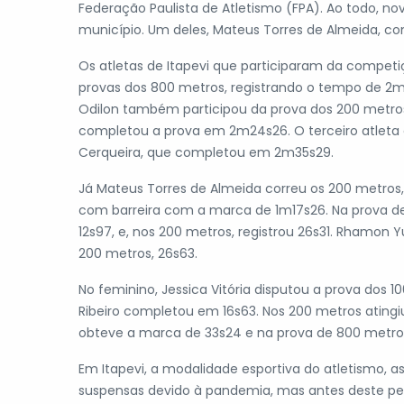
Federação Paulista de Atletismo (FPA). Ao todo, n
município. Um deles, Mateus Torres de Almeida, con
Os atletas de Itapevi que participaram da compet
provas dos 800 metros, registrando o tempo de 2m2
Odilon também participou da prova dos 200 metros
completou a prova em 2m24s26. O terceiro atleta a
Cerqueira, que completou em 2m35s29.
Já Mateus Torres de Almeida correu os 200 metros
com barreira com a marca de 1m17s26. Na prova de
12s97, e, nos 200 metros, registrou 26s31. Rhamon 
200 metros, 26s63.
No feminino, Jessica Vitória disputou a prova dos
Ribeiro completou em 16s63. Nos 200 metros atingi
obteve a marca de 33s24 e na prova de 800 metr
Em Itapevi, a modalidade esportiva do atletismo, 
suspensas devido à pandemia, mas antes deste pe