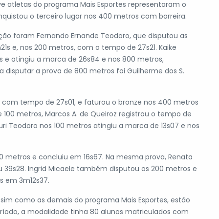
ove atletas do programa Mais Esportes representaram o
quistou o terceiro lugar nos 400 metros com barreira.
ição foram Fernando Ernande Teodoro, que disputou as
1s e, nos 200 metros, com o tempo de 27s21. Kaike
 e atingiu a marca de 26s84 e nos 800 metros,
 disputar a prova de 800 metros foi Guilherme dos S.
, com tempo de 27s01, e faturou o bronze nos 400 metros
 100 metros, Marcos A. de Queiroz registrou o tempo de
Yuri Teodoro nos 100 metros atingiu a marca de 13s07 e nos
 100 metros e concluiu em 16s67. Na mesma prova, Renata
u 39s28. Ingrid Micaele também disputou os 200 metros e
os em 3m12s37.
assim como as demais do programa Mais Esportes, estão
ríodo, a modalidade tinha 80 alunos matriculados com