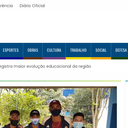
rência
Diário Oficial
ESPORTES
OBRAS
CULTURA
TRABALHO
SOCIAL
DEFESA
r evolução educacional da região
Itapevi forma mais 120 estuda
Google e alcança 944 alunos c