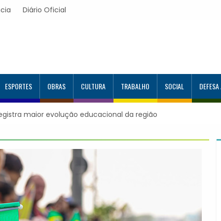
cia
Diário Oficial
ESPORTES
OBRAS
CULTURA
TRABALHO
SOCIAL
DEFESA
acional da região
Itapevi forma mais 120 estudantes no Program
Google e alcança 944 alunos capacitados