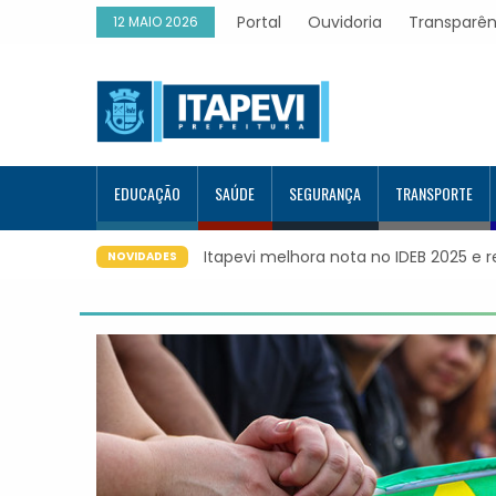
Portal
Ouvidoria
Transparên
12 MAIO 2026
EDUCAÇÃO
SAÚDE
SEGURANÇA
TRANSPORTE
apevi melhora nota no IDEB 2025 e registra maior evolução educ
NOVIDADES