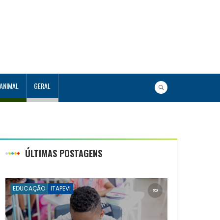
 ANIMAL
GERAL
s 120 estudantes no Programa Aluno Tutor em Tecnologia
 944 alunos capacitados
ÚLTIMAS POSTAGENS
EDUCAÇÃO
ITAPEVI