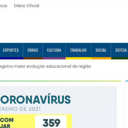
ncia
Diário Oficial
ESPORTES
OBRAS
CULTURA
TRABALHO
SOCIAL
DEFESA
registra maior evolução educacional da região
Itapevi forma mai
Google e alcança