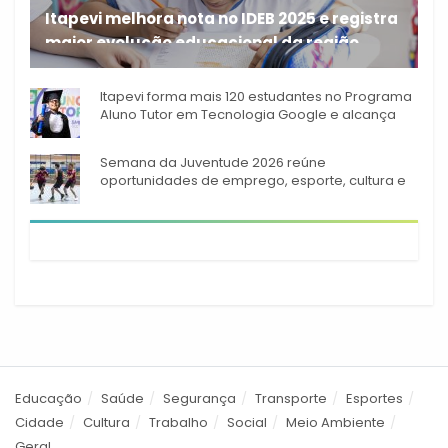
Itapevi melhora nota no IDEB 2025 e registra
maior evolução educacional da região
A rede municipal de ensino
Itapevi forma mais 120 estudantes no Programa
Aluno Tutor em Tecnologia Google e alcança
944 alunos capacitados
Semana da Juventude 2026 reúne
oportunidades de emprego, esporte, cultura e
empreendedorismo em Itapevi
Educação
Saúde
Segurança
Transporte
Esportes
Cidade
Cultura
Trabalho
Social
Meio Ambiente
Geral