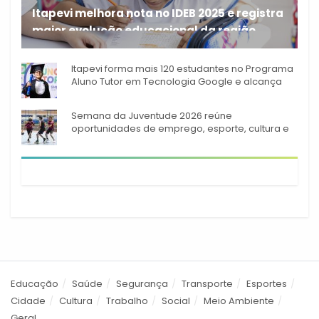
Itapevi melhora nota no IDEB 2025 e registra
maior evolução educacional da região
A rede municipal de ensino
Itapevi forma mais 120 estudantes no Programa
Aluno Tutor em Tecnologia Google e alcança
944 alunos capacitados
Semana da Juventude 2026 reúne
oportunidades de emprego, esporte, cultura e
empreendedorismo em Itapevi
Educação
Saúde
Segurança
Transporte
Esportes
Cidade
Cultura
Trabalho
Social
Meio Ambiente
Geral