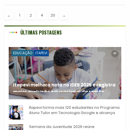
resíduos...
←
1
2
4
20
→
ÚLTIMAS POSTAGENS
EDUCAÇÃO
ITAPEVI
Itapevi melhora nota no IDEB 2025 e registra
maior evolução educacional da região
A rede municipal de ensino
Itapevi forma mais 120 estudantes no Programa
Aluno Tutor em Tecnologia Google e alcança
944 alunos capacitados
Semana da Juventude 2026 reúne