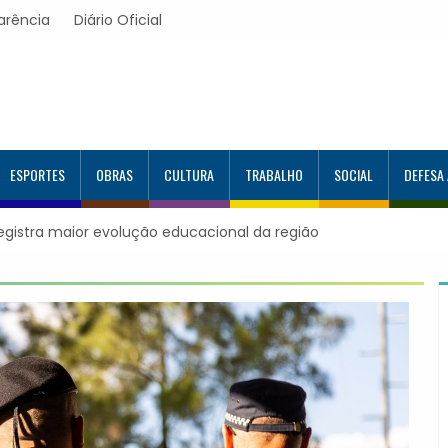
arência
Diário Oficial
ESPORTES
OBRAS
CULTURA
TRABALHO
SOCIAL
DEFESA
 região
Itapevi forma mais 120 estudantes no Programa Aluno T
Google e alcança 944 alunos capacitados