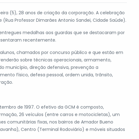
eira (5), 28 anos de criação da corporação. A celebração
e (Rua Professor Dimarães Antonio Sandei, Cidade Saúde).
ão entregues medalhas aos guardas que se destacaram por
posentaram recentemente.
alunos, chamados por concurso público e que estão em
prenderão sobre técnicas operacionais, armamento,
do município, direção defensiva, prevenção a
ento físico, defesa pessoal, ordem unida, trânsito,
ração.
setembro de 1997. O efetivo da GCM é composto,
rmação, 26 veículos (entre carros e motocicletas), um
bases comunitárias fixas, nos bairros de Amador Bueno
Cavanha), Centro (Terminal Rodoviário) e móveis situados