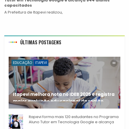
Tutor em Tecnologia Google e alcança 944 alunos
capacitados
A Prefeitura de Itapevi realizou,
ÚLTIMAS POSTAGENS
EDUCAÇÃO
ITAPEVI
Itapevi melhora nota no IDEB 2025 e registra
maior evolução educacional da região
A rede municipal de ensino
Itapevi forma mais 120 estudantes no Programa
Aluno Tutor em Tecnologia Google e alcança
944 alunos capacitados