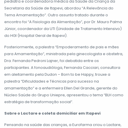
pediatra e coordenadora médica da Saúde da Criança da
Secretaria da Saúde de Itapevi, abordou “A Relevância do
Tema Amamentação”. Outro assunto tratado durante o
encontro foi “A Fisiologia da Alimentação”, por Dr. Mauro Palma
Júnior, coordenador da UTI (Unidade de Tratamento Intensivo)
do HGI (Hospital Geral de Itapevi).
Posteriormente, a palestra “Empoderamento de pais e mães
para Amamentação”, ministrada pela ginecologista e obstetra,
Dra. Fernanda Pedroni Lajner, foi debatida entre os
participantes. A fonoaudióloga, Fernanda Cacciari, consultora
em aleitamento pela Dudon – Born to be Happy, trouxe a
palestra “Dificuldades e Técnicas para sucesso na
amamentação” e a enfermeira Ellen Del Grande, gerente do
Núcleo Saúde do Grupo Uniepre, apresentou o tema “BLH como
estratégia de transformação social”.
Sobre o Lactare e coleta domiciliar em Itapevi
Pensando na saúde das crianças, a Eurofarma criou o Lactare,