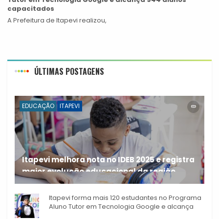
capacitados
A Prefeitura de Itapevi realizou,
ÚLTIMAS POSTAGENS
EDUCAÇÃO
ITAPEVI
Itapevi melhora nota no IDEB 2025 e registra
maior evolução educacional da região
A rede municipal de ensino
Itapevi forma mais 120 estudantes no Programa
Aluno Tutor em Tecnologia Google e alcança
944 alunos capacitados