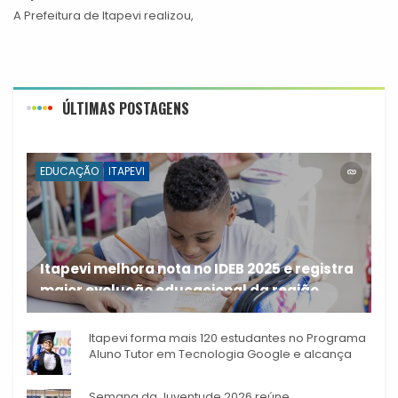
A Prefeitura de Itapevi realizou,
ÚLTIMAS POSTAGENS
EDUCAÇÃO
ITAPEVI
Itapevi melhora nota no IDEB 2025 e registra
maior evolução educacional da região
A rede municipal de ensino
Itapevi forma mais 120 estudantes no Programa
Aluno Tutor em Tecnologia Google e alcança
944 alunos capacitados
Semana da Juventude 2026 reúne