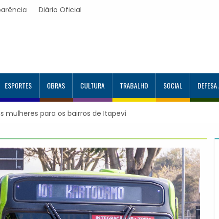
parência
Diário Oficial
ESPORTES
OBRAS
CULTURA
TRABALHO
SOCIAL
DEFESA
ara os bairros de Itapevi
Prefeitura de Itapevi implanta confir
WhatsApp