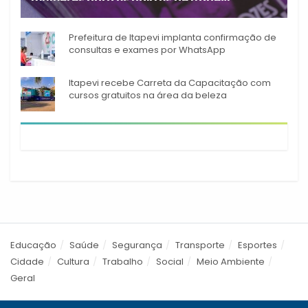
mulheres para os bairros de Itapevi
Durante o mês de agosto,
Prefeitura de Itapevi implanta confirmação de
consultas e exames por WhatsApp
Itapevi recebe Carreta da Capacitação com
cursos gratuitos na área da beleza
Educação
Saúde
Segurança
Transporte
Esportes
Cidade
Cultura
Trabalho
Social
Meio Ambiente
Geral