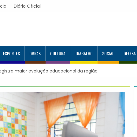
cia
Diário Oficial
ESPORTES
OBRAS
CULTURA
TRABALHO
SOCIAL
DEFESA
a mais 120 estudantes no Programa Aluno Tutor em Tecnologia
ança 944 alunos capacitados