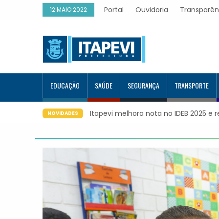
Portal
Ouvidoria
Transparên
12 MAIO 2022
EDUCAÇÃO
SAÚDE
SEGURANÇA
TRANSPORTE
25 e registra maior evolução educacional da região
Itapevi form
NOVIDADES
Google e alc