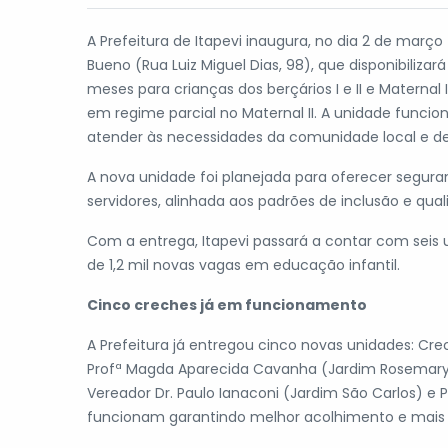
A Prefeitura de Itapevi inaugura, no dia 2 de març
Bueno (Rua Luiz Miguel Dias, 98), que disponibiliza
meses para crianças dos berçários I e II e Materna
em regime parcial no Maternal II. A unidade func
atender às necessidades da comunidade local e de 
A nova unidade foi planejada para oferecer segura
servidores, alinhada aos padrões de inclusão e qual
Com a entrega, Itapevi passará a contar com seis 
de 1,2 mil novas vagas em educação infantil.
Cinco creches já em funcionamento
A Prefeitura já entregou cinco novas unidades: Cr
Profª Magda Aparecida Cavanha (Jardim Rosemary), 
Vereador Dr. Paulo Ianaconi (Jardim São Carlos) e
funcionam garantindo melhor acolhimento e mais qu