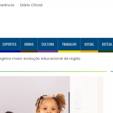
parência
Diário Oficial
ESPORTES
OBRAS
CULTURA
TRABALHO
SOCIAL
DEFESA
al da região
Itapevi forma mais 120 estudantes no Programa Al
Google e alcança 944 alunos capacitados