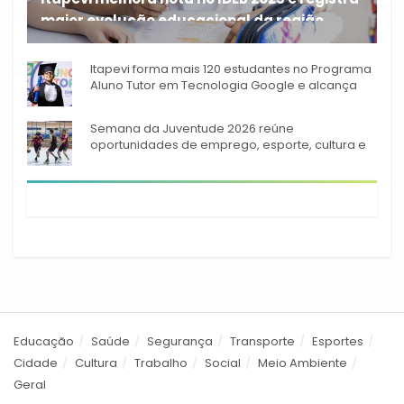
maior evolução educacional da região
A rede municipal de ensino
Itapevi forma mais 120 estudantes no Programa
Aluno Tutor em Tecnologia Google e alcança
944 alunos capacitados
Semana da Juventude 2026 reúne
oportunidades de emprego, esporte, cultura e
empreendedorismo em Itapevi
Educação
Saúde
Segurança
Transporte
Esportes
Cidade
Cultura
Trabalho
Social
Meio Ambiente
Geral