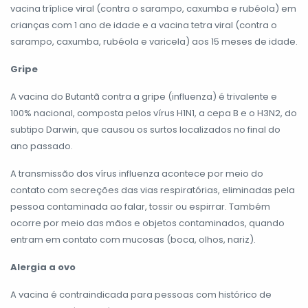
vacina tríplice viral (contra o sarampo, caxumba e rubéola) em
crianças com 1 ano de idade e a vacina tetra viral (contra o
sarampo, caxumba, rubéola e varicela) aos 15 meses de idade.
Gripe
A vacina do Butantã contra a gripe (influenza) é trivalente e
100% nacional, composta pelos vírus H1N1, a cepa B e o H3N2, do
subtipo Darwin, que causou os surtos localizados no final do
ano passado.
A transmissão dos vírus influenza acontece por meio do
contato com secreções das vias respiratórias, eliminadas pela
pessoa contaminada ao falar, tossir ou espirrar. Também
ocorre por meio das mãos e objetos contaminados, quando
entram em contato com mucosas (boca, olhos, nariz).
Alergia a ovo
A vacina é contraindicada para pessoas com histórico de