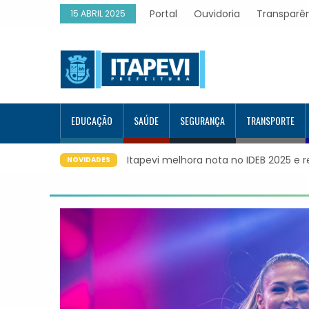
Portal
Ouvidoria
Transparê
15 ABRIL 2025
EDUCAÇÃO
SAÚDE
SEGURANÇA
TRANSPORTE
lução educacional da região
Itapevi forma mais 120 estudantes 
NOVIDADES
Google e alcança 944 alunos capac