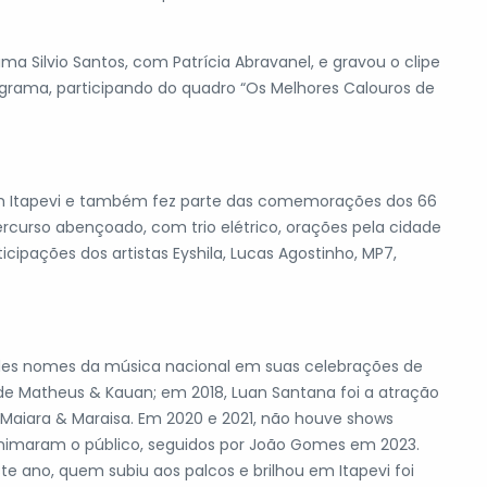
a Silvio Santos, com Patrícia Abravanel, e gravou o clipe
rograma, participando do quadro “Os Melhores Calouros de
em Itapevi e também fez parte das comemorações dos 66
ercurso abençoado, com trio elétrico, orações pela cidade
ipações dos artistas Eyshila, Lucas Agostinho, MP7,
andes nomes da música nacional em suas celebrações de
de Matheus & Kauan; em 2018, Luan Santana foi a atração
a Maiara & Maraisa. Em 2020 e 2021, não houve shows
animaram o público, seguidos por João Gomes em 2023.
te ano, quem subiu aos palcos e brilhou em Itapevi foi