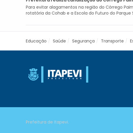
Prefeitura realiza canalização do Córrego Pai
Para evitar alagamentos na região do Córrego Paim
rotatória da Cohab e a Escola do Futuro do Parque 
Educação
Saúde
Segurança
Transporte
E
Prefeitura de Itapevi.