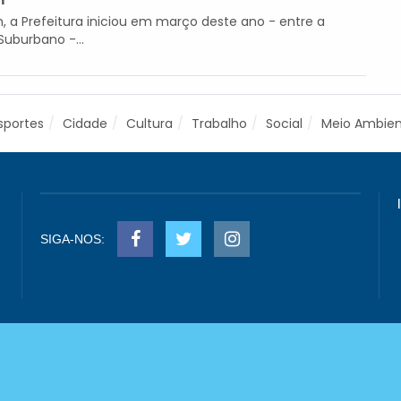
m
, a Prefeitura iniciou em março deste ano - entre a
Suburbano -...
sportes
Cidade
Cultura
Trabalho
Social
Meio Ambie
SIGA-NOS: