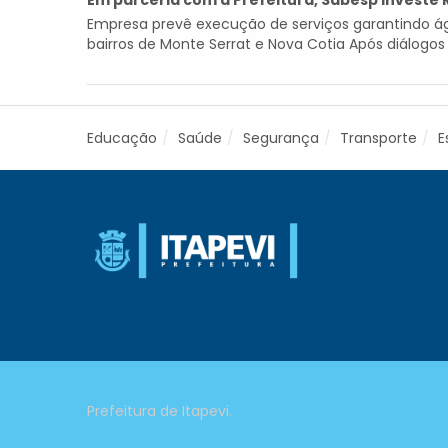
Em parceria com a Prefeitura, Sabesp investe 
Empresa prevê execução de serviços garantindo ág
bairros de Monte Serrat e Nova Cotia Após diálogo
Educação
Saúde
Segurança
Transporte
E
Prefeitura de Itapevi.