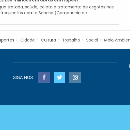
R$ 230 milhões em obras em Itapevi
ua tratada, saúde, coleta e tratamento de esgotos nos
s frequentes com a Sabesp (Companhia de...
sportes
Cidade
Cultura
Trabalho
Social
Meio Ambie
SIGA-NOS: