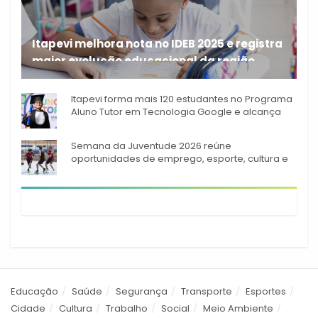
Itapevi melhora nota no IDEB 2025 e registra
maior evolução educacional da região
A rede municipal de ensino
Itapevi forma mais 120 estudantes no Programa
Aluno Tutor em Tecnologia Google e alcança
944 alunos capacitados
Semana da Juventude 2026 reúne
oportunidades de emprego, esporte, cultura e
empreendedorismo em Itapevi
Educação
Saúde
Segurança
Transporte
Esportes
Cidade
Cultura
Trabalho
Social
Meio Ambiente