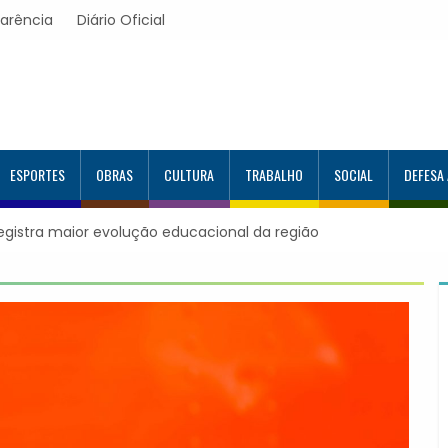
arência
Diário Oficial
ESPORTES
OBRAS
CULTURA
TRABALHO
SOCIAL
DEFESA
ra maior evolução educacional da região
Itapevi forma mais 120
Google e alcança 944 a