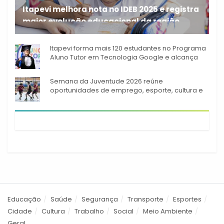
Itapevi melhora nota no IDEB 2025 e registra
maior evolução educacional da região
A rede municipal de ensino
Itapevi forma mais 120 estudantes no Programa
Aluno Tutor em Tecnologia Google e alcança
944 alunos capacitados
Semana da Juventude 2026 reúne
oportunidades de emprego, esporte, cultura e
empreendedorismo em Itapevi
Educação
Saúde
Segurança
Transporte
Esportes
Cidade
Cultura
Trabalho
Social
Meio Ambiente
Geral