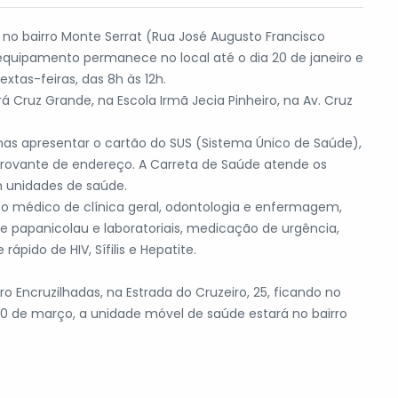
no bairro Monte Serrat (Rua José Augusto Francisco
 equipamento permanece no local até o dia 20 de janeiro e
extas-feiras, das 8h às 12h.
ará Cruz Grande, na Escola Irmã Jecia Pinheiro, na Av. Cruz
nas apresentar o cartão do SUS (Sistema Único de Saúde),
ovante de endereço. A Carreta de Saúde atende os
 unidades de saúde.
to médico de clínica geral, odontologia e enfermagem,
 papanicolau e laboratoriais, medicação de urgência,
pido de HIV, Sífilis e Hepatite.
o Encruzilhadas, na Estrada do Cruzeiro, 25, ficando no
a 10 de março, a unidade móvel de saúde estará no bairro