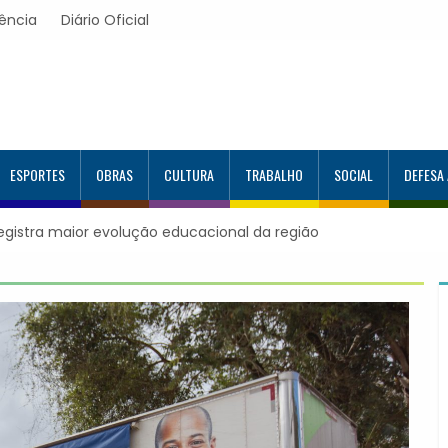
ência
Diário Oficial
ESPORTES
OBRAS
CULTURA
TRABALHO
SOCIAL
DEFESA
 educacional da região
Itapevi forma mais 120 estudantes no Pr
Google e alcança 944 alunos capacitado