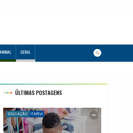
 ANIMAL
GERAL
s 120 estudantes no Programa Aluno Tutor em Tecnologia
 944 alunos capacitados
ÚLTIMAS POSTAGENS
EDUCAÇÃO
ITAPEVI