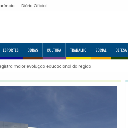
arência
Diário Oficial
ESPORTES
OBRAS
CULTURA
TRABALHO
SOCIAL
DEFESA
registra maior evolução educacional da região
Itapevi forma mai
Google e alcança