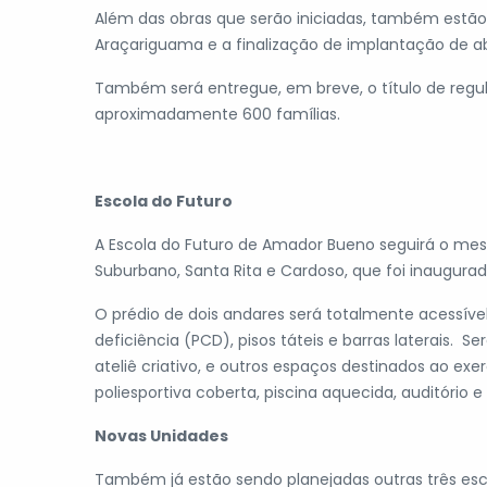
Além das obras que serão iniciadas, também est
Araçariguama e a finalização de implantação de a
Também será entregue, em breve, o título de regula
aproximadamente 600 famílias.
Escola do Futuro
A Escola do Futuro de Amador Bueno seguirá o me
Suburbano, Santa Rita e Cardoso, que foi inaugurada
O prédio de dois andares será totalmente acessív
deficiência (PCD), pisos táteis e barras laterais. S
ateliê criativo, e outros espaços destinados ao exe
poliesportiva coberta, piscina aquecida, auditório
Novas Unidades
Também já estão sendo planejadas outras três escol