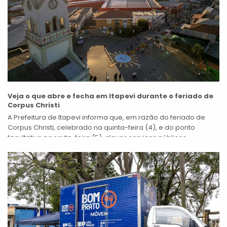
Veja o que abre e fecha em Itapevi durante o feriado de
Corpus Christi
A Prefeitura de Itapevi informa que, em razão do feriado de
Corpus Christi, celebrado na quinta-feira (4), e do ponto
facultativo na sexta-feira (5), alguns serviços públicos
municipais terão alterações...