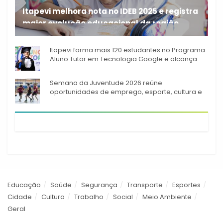
Itapevi melhora nota no IDEB 2025 e registra
maior evolução educacional da região
A rede municipal de ensino
Itapevi forma mais 120 estudantes no Programa
Aluno Tutor em Tecnologia Google e alcança
944 alunos capacitados
Semana da Juventude 2026 reúne
oportunidades de emprego, esporte, cultura e
empreendedorismo em Itapevi
Educação
Saúde
Segurança
Transporte
Esportes
Cidade
Cultura
Trabalho
Social
Meio Ambiente
Geral