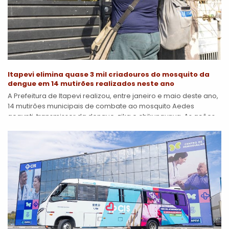
Itapevi elimina quase 3 mil criadouros do mosquito da
dengue em 14 mutirões realizados neste ano
A Prefeitura de Itapevi realizou, entre janeiro e maio deste ano,
14 mutirões municipais de combate ao mosquito Aedes
aegypti, transmissor da dengue, zika e chikungunya. As ações
percorreram diversos...