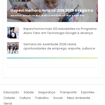
Itapevi melhora nota no IDEB 2025 e registra
maior evolução educacional da região
A rede municipal de ensino
Itapevi forma mais 120 estudantes no Programa
Aluno Tutor em Tecnologia Google e alcança
944 alunos capacitados
Semana da Juventude 2026 reúne
oportunidades de emprego, esporte, cultura e
empreendedorismo em Itapevi
Educação
Saúde
Segurança
Transporte
Esportes
Cidade
Cultura
Trabalho
Social
Meio Ambiente
Geral