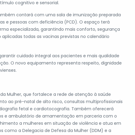
tímulo cognitivo e sensorial.
R também contará com uma sala de imunização preparada
as e pessoas com deficiência (PCD). O espaço terá
orma especializada, garantindo mais conforto, segurança
o aplicadas todas as vacinas previstas no calendário
garantir cuidado integral aos pacientes e mais qualidade
ação. O novo equipamento representa respeito, dignidade
vienses.
da Mulher, que fortalece a rede de atenção à saúde
o ao pré-natal de alto risco, consultas multiprofissionais
diografia fetal e cardiotocografia. Também oferecerá
vos e ambulatório de amamentação em parceria com o
lhimento a mulheres em situação de violência e atua em
os como a Delegacia de Defesa da Mulher (DDM) e a