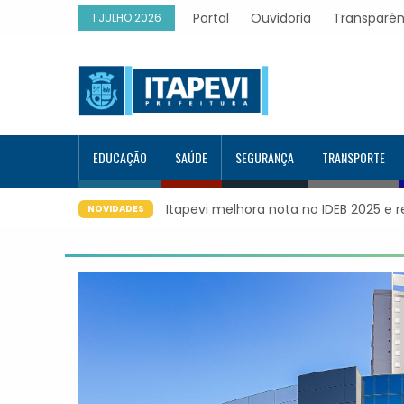
Portal
Ouvidoria
Transparên
1 JULHO 2026
EDUCAÇÃO
SAÚDE
SEGURANÇA
TRANSPORTE
volução educacional da região
Itapevi forma mais 120 estudante
NOVIDADES
Google e alcança 944 alunos cap