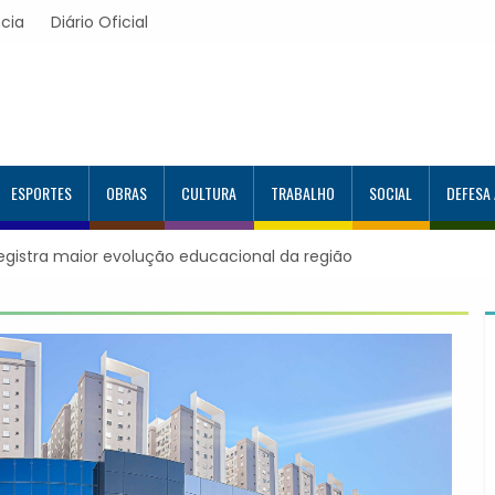
cia
Diário Oficial
ESPORTES
OBRAS
CULTURA
TRABALHO
SOCIAL
DEFESA
s no Programa Aluno Tutor em Tecnologia
acitados