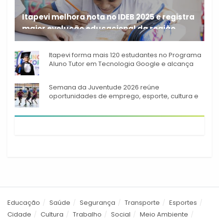
Itapevi melhora nota no IDEB 2025 e registra
maior evolução educacional da região
A rede municipal de ensino
Itapevi forma mais 120 estudantes no Programa
Aluno Tutor em Tecnologia Google e alcança
944 alunos capacitados
Semana da Juventude 2026 reúne
oportunidades de emprego, esporte, cultura e
empreendedorismo em Itapevi
Educação
Saúde
Segurança
Transporte
Esportes
Cidade
Cultura
Trabalho
Social
Meio Ambiente