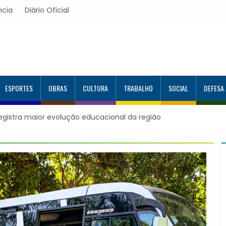
ncia
Diário Oficial
ESPORTES
OBRAS
CULTURA
TRABALHO
SOCIAL
DEFESA
acional da região
Itapevi forma mais 120 estudantes no Program
Google e alcança 944 alunos capacitados