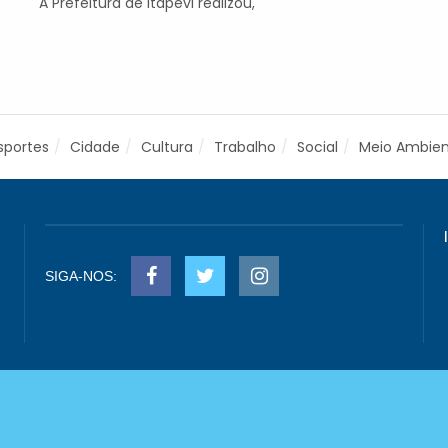
A Prefeitura de Itapevi realizou,
sportes
Cidade
Cultura
Trabalho
Social
Meio Ambie
SIGA-NOS: