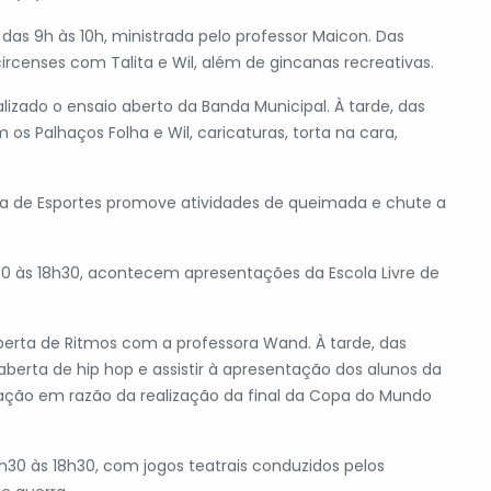
as 9h às 10h, ministrada pelo professor Maicon. Das
rcenses com Talita e Wil, além de gincanas recreativas.
lizado o ensaio aberto da Banda Municipal. À tarde, das
os Palhaços Folha e Wil, caricaturas, torta na cara,
aria de Esportes promove atividades de queimada e chute a
h30 às 18h30, acontecem apresentações da Escola Livre de
 aberta de Ritmos com a professora Wand. À tarde, das
 aberta de hip hop e assistir à apresentação dos alunos da
ção em razão da realização da final da Copa do Mundo
6h30 às 18h30, com jogos teatrais conduzidos pelos