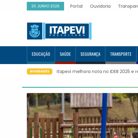
Portal
Ouvidoria
Transpar
30 JUNHO 2026
EDUCAÇÃO
SAÚDE
SEGURANÇA
TRANSPORTE
no IDEB 2025 e registra maior evolução educacional da região
It
NOVIDADES
Go