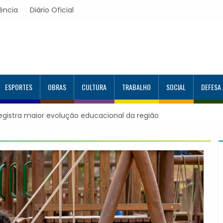
ência
Diário Oficial
ESPORTES
OBRAS
CULTURA
TRABALHO
SOCIAL
DEFESA
apevi forma mais 120 estudantes no Programa Aluno Tutor em T
ogle e alcança 944 alunos capacitados