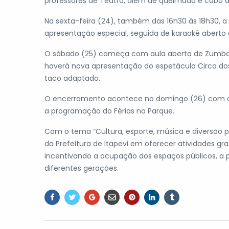
professores de Teatro, além de queimada e cabo d
Na sexta-feira (24), também das 16h30 às 18h30, a
apresentação especial, seguida de karaokê aberto 
O sábado (25) começa com aula aberta de Zumba, d
haverá nova apresentação do espetáculo Circo dos 
taco adaptado.
O encerramento acontece no domingo (26) com a r
a programação do Férias no Parque.
Com o tema “Cultura, esporte, música e diversão 
da Prefeitura de Itapevi em oferecer atividades gra
incentivando a ocupação dos espaços públicos, a pr
diferentes gerações.