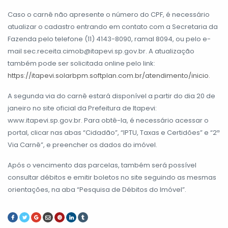
Caso o carnê não apresente o número do CPF, é necessário
atualizar o cadastro entrando em contato com a Secretaria da
Fazenda pelo telefone (11) 4143-8090, ramal 8094, ou pelo e-
mail sec.receita.cimob@itapevi.sp.gov.br. A atualização
também pode ser solicitada online pelo link:
https://itapevi.solarbpm.softplan.com.br/atendimento/inicio
.
A segunda via do carnê estará disponível a partir do dia 20 de
janeiro no site oficial da Prefeitura de Itapevi:
www.itapevi.sp.gov.br. Para obtê-la, é necessário acessar o
portal, clicar nas abas “Cidadão”, “IPTU, Taxas e Certidões” e “2ª
Via Carnê”, e preencher os dados do imóvel.
Após o vencimento das parcelas, também será possível
consultar débitos e emitir boletos no site seguindo as mesmas
orientações, na aba “Pesquisa de Débitos do Imóvel”.