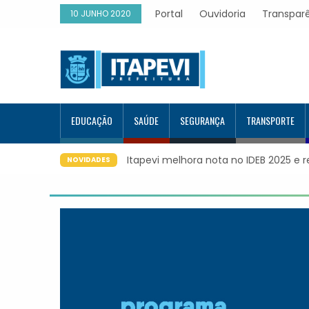
Portal
Ouvidoria
Transpar
10 JUNHO 2020
EDUCAÇÃO
SAÚDE
SEGURANÇA
TRANSPORTE
tra maior evolução educacional da região
Itapevi forma mais 12
NOVIDADES
Google e alcança 944 