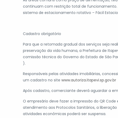
As áreas comuns como praça de alimentação, teatr
continuam com restrição total de funcionamento. 
sistema de estacionamento rotativo – Fácil Estacio
Cadastro obrigatório
Para que a retomada gradual dos serviços seja real
preservação da vida humana, a Prefeitura de Itapevi
comissão técnica do Governo do Estado de São Paulo
).
Responsáveis pelas atividades imobiliárias, conce
um cadastro no site
www.autoriza.itapevi.sp.gov.br
Após cadastro, comerciante deverá aguardar a em
O empresário deve fazer a impressão do QR Code e
atendimento aos Protocolos Sanitários, a liberaç
atividades econômicas poderá ser suspensa.