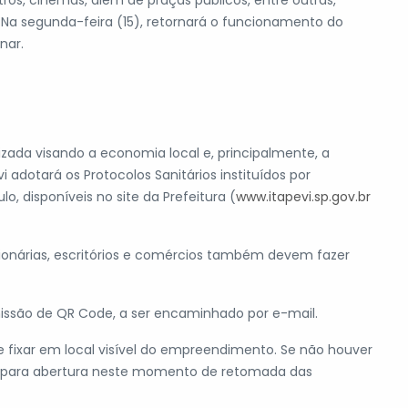
os, cinemas, além de praças públicos, entre outras,
Na segunda-feira (15), retornará o funcionamento do
nar.
izada visando a economia local e, principalmente, a
 adotará os Protocolos Sanitários instituídos por
, disponíveis no site da Prefeitura (
www.itapevi.sp.gov.br
ssionárias, escritórios e comércios também devem fazer
issão de QR Code, a ser encaminhado por e-mail.
 fixar em local visível do empreendimento. Se não houver
ão para abertura neste momento de retomada das