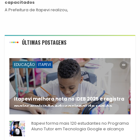
capacitados
A Prefeitura de Itapevi realizou,
ÚLTIMAS POSTAGENS
EDUCAÇÃO
ITAPEVI
Itapevi melhora nota no IDEB 2025 e registra
maior evolução educacional da região
A rede municipal de ensino
Itapevi forma mais 120 estudantes no Programa
Aluno Tutor em Tecnologia Google e alcança
944 alunos capacitados