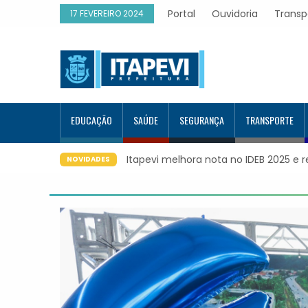
Portal
Ouvidoria
Transp
17 FEVEREIRO 2024
EDUCAÇÃO
SAÚDE
SEGURANÇA
TRANSPORTE
 2025 e registra maior evolução educacional da região
Itapevi f
NOVIDADES
Google e 