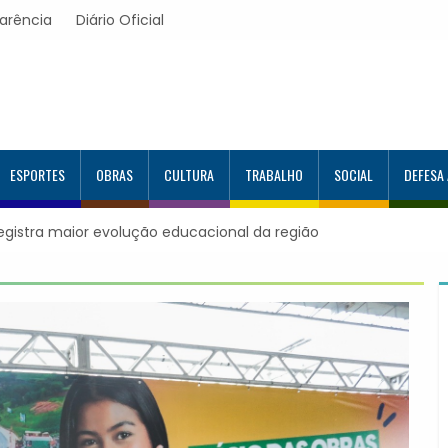
arência
Diário Oficial
ESPORTES
OBRAS
CULTURA
TRABALHO
SOCIAL
DEFESA
orma mais 120 estudantes no Programa Aluno Tutor em Tecnolog
alcança 944 alunos capacitados