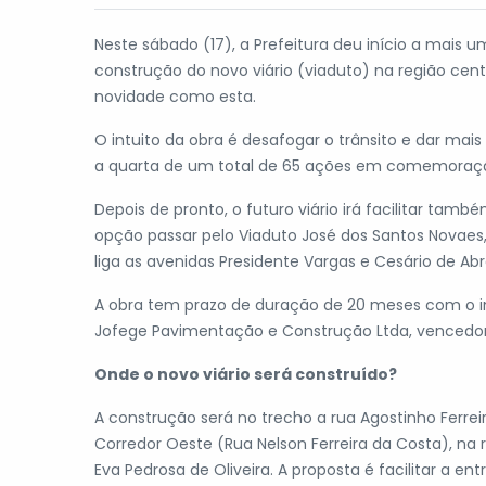
Neste sábado (17), a Prefeitura deu início a mais u
construção do novo viário (viaduto) na região cen
novidade como esta.
O intuito da obra é desafogar o trânsito e dar mai
a quarta de um total de 65 ações em comemoração
Depois de pronto, o futuro viário irá facilitar ta
opção passar pelo Viaduto José dos Santos Novaes,
liga as avenidas Presidente Vargas e Cesário de Abr
A obra tem prazo de duração de 20 meses com o in
Jofege Pavimentação e Construção Ltda, vencedora 
Onde o novo viário será construído?
A construção será no trecho a rua Agostinho Ferre
Corredor Oeste (Rua Nelson Ferreira da Costa), na
Eva Pedrosa de Oliveira. A proposta é facilitar a e