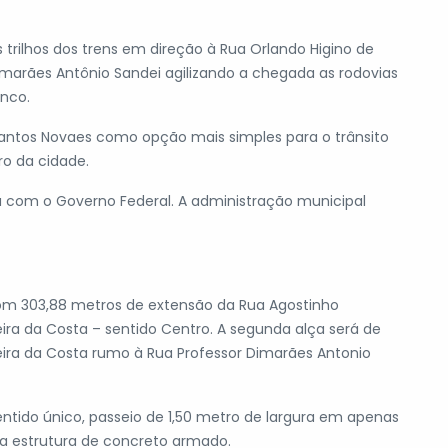
s trilhos dos trens em direção à Rua Orlando Higino de
Dimarães Antônio Sandei agilizando a chegada as rodovias
anco.
 Santos Novaes como opção mais simples para o trânsito
ro da cidade.
a com o Governo Federal. A administração municipal
com 303,88 metros de extensão da Rua Agostinho
ira da Costa – sentido Centro. A segunda alça será de
ira da Costa rumo à Rua Professor Dimarães Antonio
ntido único, passeio de 1,50 metro de largura em apenas
a estrutura de concreto armado.