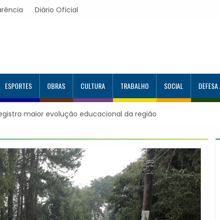
arência
Diário Oficial
ESPORTES
OBRAS
CULTURA
TRABALHO
SOCIAL
DEFESA
maior evolução educacional da região
Itapevi forma mais 120 es
Google e alcança 944 alun