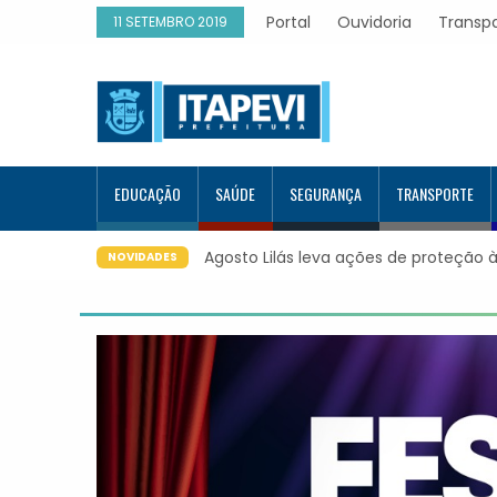
Portal
Ouvidoria
Transp
11 SETEMBRO 2019
EDUCAÇÃO
SAÚDE
SEGURANÇA
TRANSPORTE
s para os bairros de Itapevi
Prefeitura de Itapevi implanta con
NOVIDADES
WhatsApp