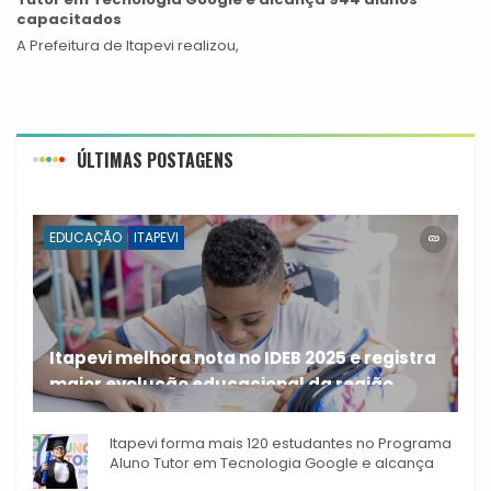
capacitados
A Prefeitura de Itapevi realizou,
ÚLTIMAS POSTAGENS
EDUCAÇÃO
ITAPEVI
Itapevi melhora nota no IDEB 2025 e registra
maior evolução educacional da região
A rede municipal de ensino
Itapevi forma mais 120 estudantes no Programa
Aluno Tutor em Tecnologia Google e alcança
944 alunos capacitados