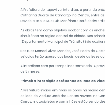
A Prefeitura de Itapevi vai interditar, a partir da p
Catharina Duarte de Camargo, no Centro, entre as r
Devido a isso, a Rua Luís Manfrinato será desinterdi
As obras têm como objetivo acabar com as enchente
simultânea na região central da cidade. Nos prime
(Departamento Municipal de Trânsito) irão auxiliar 
Nas ruas Manoel Alves Mendes, José Pedro de Castro
veículos terão acesso aos locais, desde os leves a
A interdição será por tempo indeterminado. A prev
de 5 meses.
Primeira interdição está sendo ao lado do Via
A Prefeitura iniciou em maio as obras na região cen
ao lado do Viaduto José dos Santos Novaes, no Ce
Carros, motocicletas e caminhões estão sendo desv