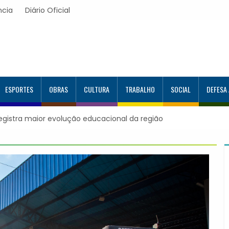
ncia
Diário Oficial
ESPORTES
OBRAS
CULTURA
TRABALHO
SOCIAL
DEFESA
acional da região
Itapevi forma mais 120 estudantes no Program
Google e alcança 944 alunos capacitados