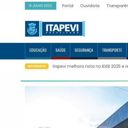
Portal
Ouvidoria
Transparê
8 JULHO 2022
EDUCAÇÃO
SAÚDE
SEGURANÇA
TRANSPORTE
apevi melhora nota no IDEB 2025 e registra maior evolução educ
NOVIDADES