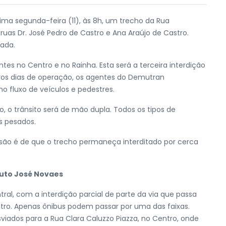
róxima segunda-feira (11), às 8h, um trecho da Rua
uas Dr. José Pedro de Castro e Ana Araújo de Castro.
tada.
s no Centro e no Rainha. Esta será a terceira interdição
iros dias de operação, os agentes do Demutran
no fluxo de veículos e pedestres.
, o trânsito será de mão dupla. Todos os tipos de
os pesados.
isão é de que o trecho permaneça interditado por cerca
duto José Novaes
tral, com a interdição parcial de parte da via que passa
ntro. Apenas ônibus podem passar por uma das faixas.
iados para a Rua Clara Caluzzo Piazza, no Centro, onde