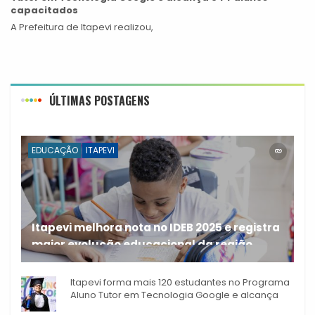
capacitados
A Prefeitura de Itapevi realizou,
ÚLTIMAS POSTAGENS
EDUCAÇÃO
ITAPEVI
Itapevi melhora nota no IDEB 2025 e registra
maior evolução educacional da região
A rede municipal de ensino
Itapevi forma mais 120 estudantes no Programa
Aluno Tutor em Tecnologia Google e alcança
944 alunos capacitados