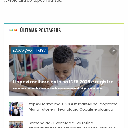
A Prefeitura de Itapevi realizou,
ÚLTIMAS POSTAGENS
EDUCAÇÃO
ITAPEVI
Itapevi melhora nota no IDEB 2025 e registra
maior evolução educacional da região
A rede municipal de ensino
Itapevi forma mais 120 estudantes no Programa
Aluno Tutor em Tecnologia Google e alcança
944 alunos capacitados
Semana da Juventude 2026 reúne