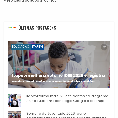
A Prefeitura de Itapevi realizou,
ÚLTIMAS POSTAGENS
EDUCAÇÃO
ITAPEVI
Itapevi melhora nota no IDEB 2025 e registra
maior evolução educacional da região
A rede municipal de ensino
Itapevi forma mais 120 estudantes no Programa
Aluno Tutor em Tecnologia Google e alcança
944 alunos capacitados
Semana da Juventude 2026 reúne