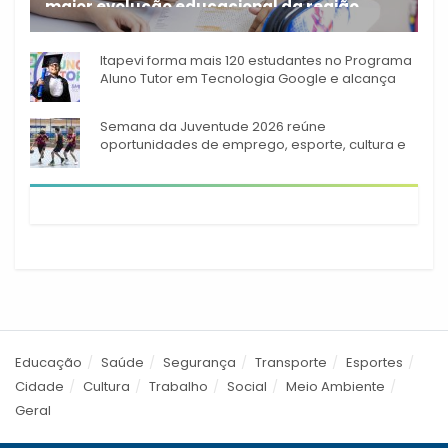
maior evolução educacional da região
A rede municipal de ensino
Itapevi forma mais 120 estudantes no Programa
Aluno Tutor em Tecnologia Google e alcança
944 alunos capacitados
Semana da Juventude 2026 reúne
oportunidades de emprego, esporte, cultura e
empreendedorismo em Itapevi
Educação
Saúde
Segurança
Transporte
Esportes
Cidade
Cultura
Trabalho
Social
Meio Ambiente
Geral