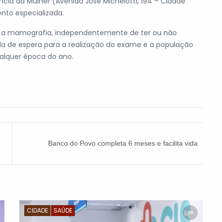
cia da Mulher (Avenida José Michelotti, 194 – Cidade
to especializada.
 a mamografia, independentemente de ter ou não
 fila de espera para a realização do exame e a população
alquer época do ano.
Banco do Povo completa 6 meses e facilita vida
do cidadão itapeviense
CIDADE
SAÚDE