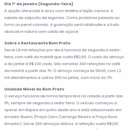
Dia 1º de janeiro (Segunda-feira)
A opção oferecida é arroz com lentilha e feijão carioca. A
salada de salpicão de legumes. Como proteínas peixada ao
forno ou pernil colorido. A guarnição será ratatouille e a fruta
abacaxi in natura com calda de açúcar.
Sobre o Restaurante Bom Prato
Serve 1,8 mil refeições por dia e funciona de segunda a sexta-
feira, com café da manhã que custa R$0,50. O custo do almoço
e do jantar é R$ 1,00 cada. São servidas 300 refeições no café
da manhã a partir das 7h. O almoço começa às 10h30, com 1,2
mil atendimentos e outros 300 no jantar, com início às 17h.
Unidade Móvel do Bom Prato
O serviço funciona de forma temporária na cidade a partir das
11h, sempre de segunda a sexta-feira. O veículo começou a
operar em Itapevi em junho deste ano e está estacionado em
Amador Bueno (Praça Claro Camargo Ribeiro e Praça Novo
Amador). Serve 300 almoços diários. A refeição custa R$1,00.