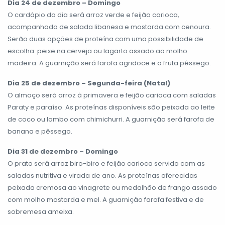
Dia 24 de dezembro – Domingo
O cardápio do dia será arroz verde e feijão carioca,
acompanhado de salada libanesa e mostarda com cenoura.
Serão duas opções de proteína com uma possibilidade de
escolha: peixe na cerveja ou lagarto assado ao molho
madeira. A guarnição será farofa agridoce e a fruta pêssego.
Dia 25 de dezembro – Segunda-feira (Natal)
O almoço será arroz à primavera e feijão carioca com saladas
Paraty e paraíso. As proteínas disponíveis são peixada ao leite
de coco ou lombo com chimichurri. A guarnição será farofa de
banana e pêssego.
Dia 31 de dezembro – Domingo
O prato será arroz biro-biro e feijão carioca servido com as
saladas nutritiva e virada de ano. As proteínas oferecidas
peixada cremosa ao vinagrete ou medalhão de frango assado
com molho mostarda e mel. A guarnição farofa festiva e de
sobremesa ameixa.