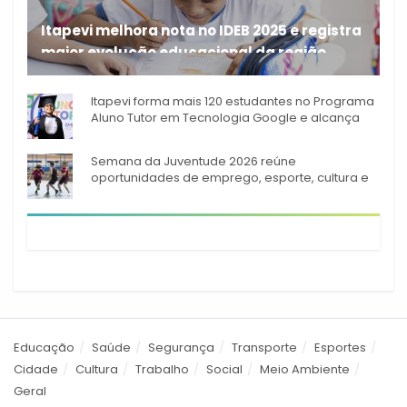
Itapevi melhora nota no IDEB 2025 e registra
maior evolução educacional da região
A rede municipal de ensino
Itapevi forma mais 120 estudantes no Programa
Aluno Tutor em Tecnologia Google e alcança
944 alunos capacitados
Semana da Juventude 2026 reúne
oportunidades de emprego, esporte, cultura e
empreendedorismo em Itapevi
Educação
Saúde
Segurança
Transporte
Esportes
Cidade
Cultura
Trabalho
Social
Meio Ambiente
Geral