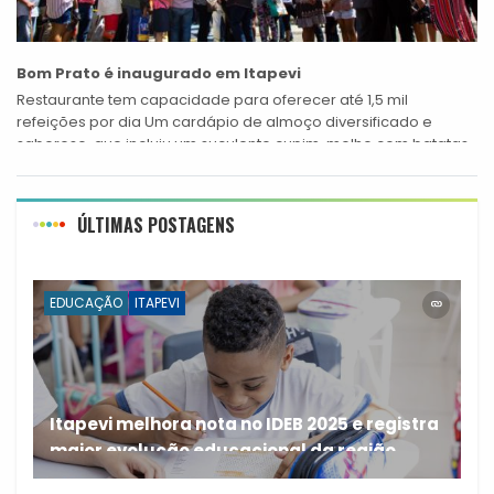
Bom Prato é inaugurado em Itapevi
Restaurante tem capacidade para oferecer até 1,5 mil
refeições por dia Um cardápio de almoço diversificado e
saboroso, que incluiu um suculento cupim, molho com batatas,
salada, suco e frutas como...
ÚLTIMAS POSTAGENS
EDUCAÇÃO
ITAPEVI
Itapevi melhora nota no IDEB 2025 e registra
maior evolução educacional da região
A rede municipal de ensino